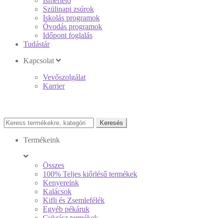
Ismertető
Szülinapi zsúrok
Iskolás programok
Óvodás programok
Időpont foglalás
Tudástár
Kapcsolat
Vevőszolgálat
Karrier
Keresés
Keresés
a
következőre:
Termékeink
Összes
100% Teljes kiőrlésű termékek
Kenyereink
Kalácsok
Kifli és Zsemlefélék
Egyéb pékáruk
Cukrász termékek