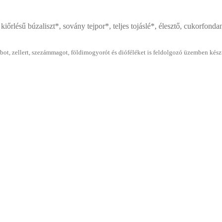
 kiőrlésű búzaliszt*, sovány tejpor*, teljes tojáslé*, élesztő, cukorfonda
jababot, zellert, szezámmagot, földimogyorót és dióféléket is feldolgozó üzemben k