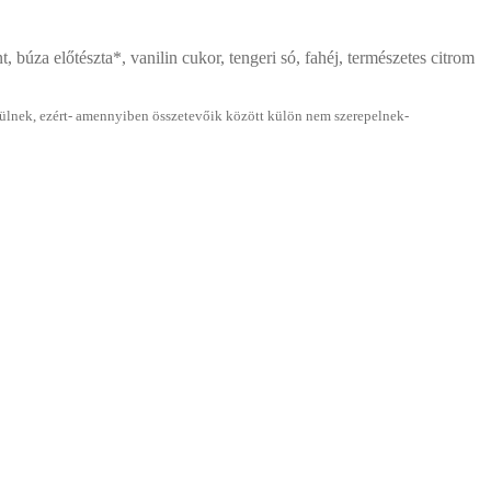
nt, búza előtészta*, vanilin cukor, tengeri só, fahéj, természetes citrom
észülnek, ezért- amennyiben összetevőik között külön nem szerepelnek-