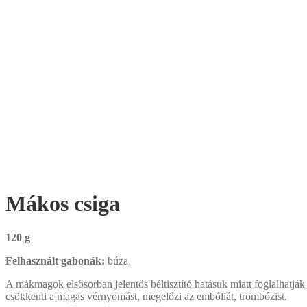
Mákos csiga
120 g
Felhasznált gabonák:
búza
A mákmagok elsősorban jelentős béltisztító hatásuk miatt foglalhatják
csökkenti a magas vérnyomást, megelőzi az embóliát, trombózist.