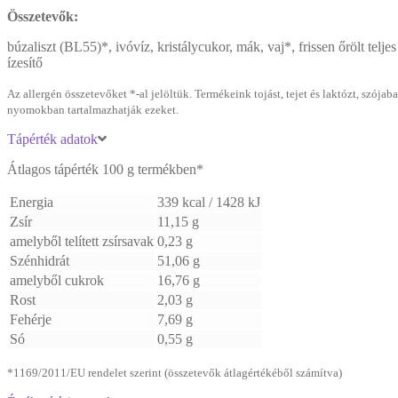
Összetevők:
búzaliszt (BL55)*, ivóvíz, kristálycukor, mák, vaj*, frissen őrölt teljes
ízesítő
Az allergén összetevőket *-al jelöltük. Termékeink tojást, tejet és laktózt, szó
nyomokban tartalmazhatják ezeket.
Tápérték adatok
Átlagos tápérték 100 g termékben*
Energia
339 kcal / 1428 kJ
Zsír
11,15 g
amelyből telített zsírsavak
0,23 g
Szénhidrát
51,06 g
amelyből cukrok
16,76 g
Rost
2,03 g
Fehérje
7,69 g
Só
0,55 g
*1169/2011/EU rendelet szerint (összetevők átlagértékéből számítva)