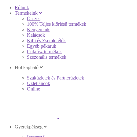
Rólunk
Termékeink
Összes
100% Teljes kiőrlésű termékek
Kenyereink
Kalácsok
Kifli és Zsemlefélék
Egyéb pékáruk
Cukrász termékek
Szezonális termékek
Hol kapható
Szaküzletek és Partnerüzletek
Üzletláncok
Online
Gyerekpékség