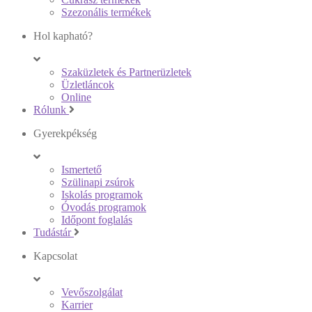
Szezonális termékek
Hol kapható?
Szaküzletek és Partnerüzletek
Üzletláncok
Online
Rólunk
Gyerekpékség
Ismertető
Szülinapi zsúrok
Iskolás programok
Óvodás programok
Időpont foglalás
Tudástár
Kapcsolat
Vevőszolgálat
Karrier